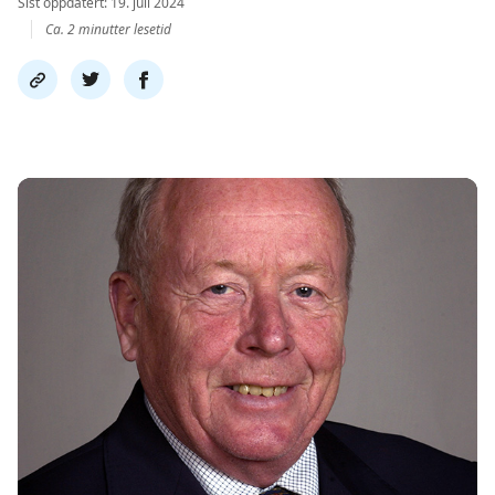
Sist oppdatert: 19. juli 2024
Ca. 2 minutter lesetid
Del
Del
Del
link
på
på
twitter
facebook