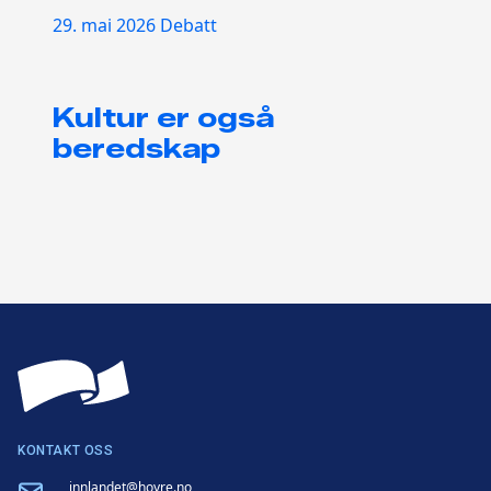
29. mai 2026
Debatt
Kultur er også
beredskap
KONTAKT OSS
Email
innlandet@hoyre.no