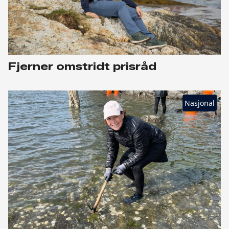
Fjerner omstridt prisråd
Nasjonal