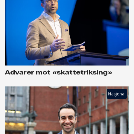
Advarer mot «skattetriksing»
Nasjonal