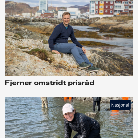
Fjerner omstridt prisråd
Nasjonal