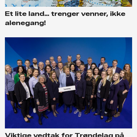
Et lite land… trenger venner, ikke
alenegang!
Viktige vedtak for Trøndelag på