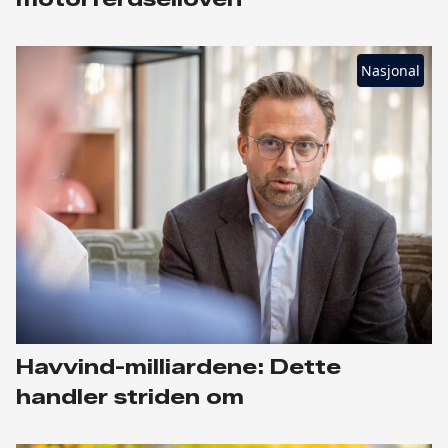
Nasjonal
Havvind-milliardene: Dette
handler striden om