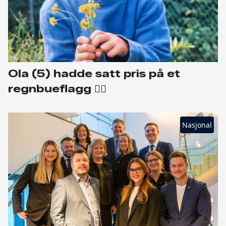
Ola (5) hadde satt pris på et
regnbueflagg 🏳️‍🌈
Nasjonal