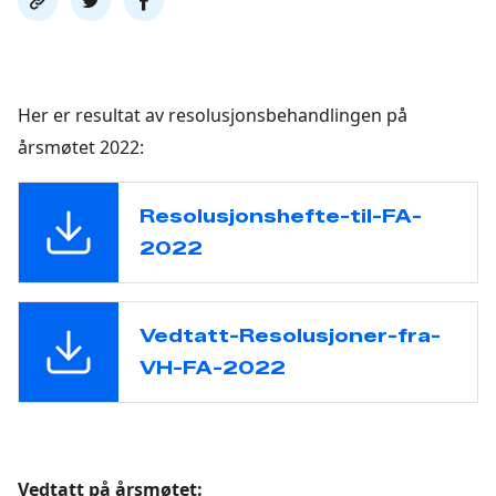
link
på
på
twitter
facebook
Her er resultat av resolusjonsbehandlingen på
årsmøtet 2022:
Resolusjonshefte-til-FA-
2022
Vedtatt-Resolusjoner-fra-
VH-FA-2022
Vedtatt på årsmøtet: