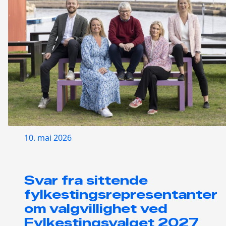
10. mai 2026
Svar fra sittende
fylkestingsrepresentanter
om valgvillighet ved
Fylkestingsvalget 2027