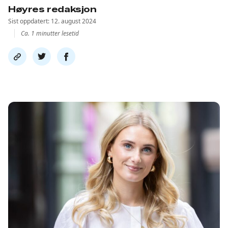
Høyres redaksjon
Sist oppdatert: 12. august 2024
Ca. 1 minutter lesetid
Del
Del
Del
link
på
på
twitter
facebook