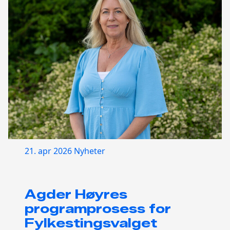
21. apr 2026
Nyheter
Agder Høyres
programprosess for
Fylkestingsvalget