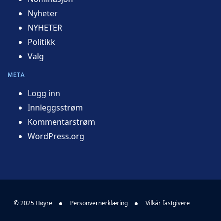
Nyheter
NYHETER
Politikk
Valg
META
Logg inn
Innleggsstrøm
Kommentarstrøm
WordPress.org
© 2025 Høyre
Personvernerklæring
Vilkår fastgivere