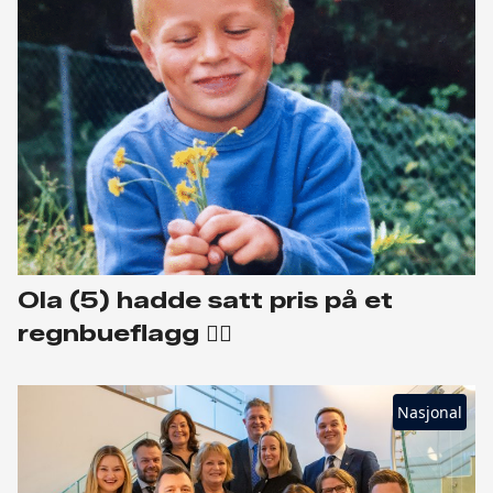
Ola (5) hadde satt pris på et
regnbueflagg 🏳️‍🌈
Nasjonal