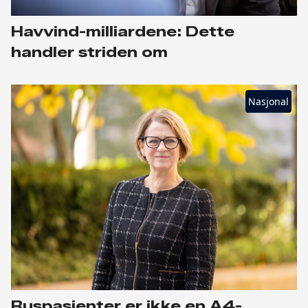
Havvind-milliardene: Dette
handler striden om
Nasjonal
Ruspasienter er ikke en A4-