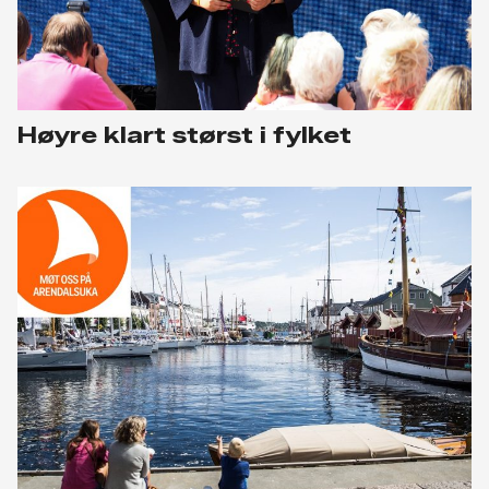
Høyre klart størst i fylket