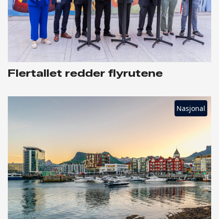
Flertallet redder flyrutene
Nasjonal