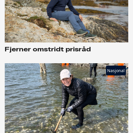
Fjerner omstridt prisråd
Nasjonal