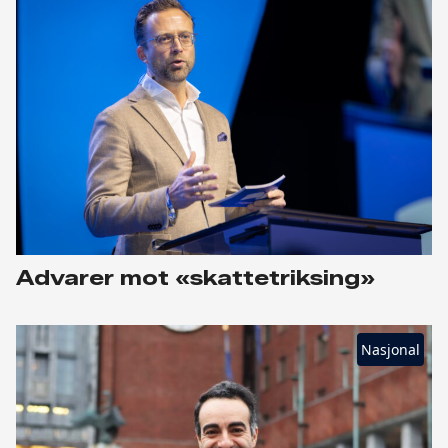
Advarer mot «skattetriksing»
Nasjonal