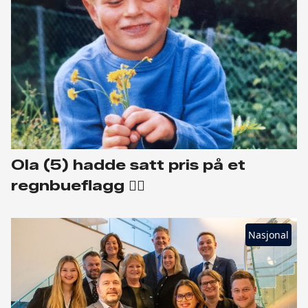
Ola (5) hadde satt pris på et
regnbueflagg 🏳️‍🌈
Nasjonal