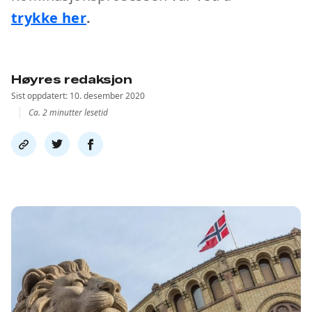
trykke her
.
Høyres redaksjon
Sist oppdatert: 10. desember 2020
Ca. 2 minutter lesetid
Del
Del
Del
link
på
på
twitter
facebook