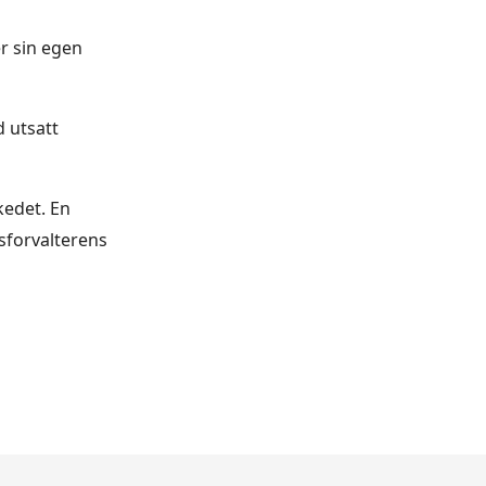
r sin egen
d utsatt
kedet. En
sforvalterens