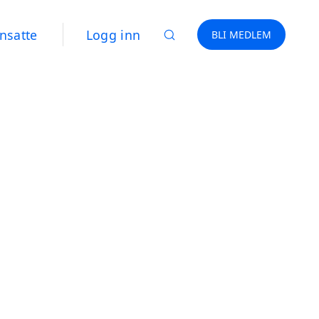
nsatte
Logg inn
BLI MEDLEM