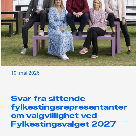
10. mai 2026
Svar fra sittende
fylkestingsrepresentanter
om valgvillighet ved
Fylkestingsvalget 2027