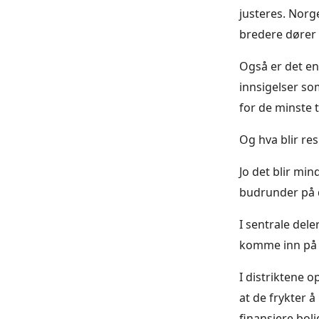
justeres. Norge
bredere dører 
Også er det en
innsigelser som
for de minste t
Og hva blir res
Jo det blir min
budrunder på d
I sentrale dele
komme inn på 
I distriktene 
at de frykter 
finansiere boli