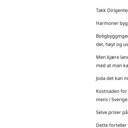
Takk Dirigente
Harmoner byggt
Boligbyggingen 
det, høyt og u
Men kjære land
med at man kan
Joda det kan ma
Kostnaden for 
mens i Sverige
Selve priser p
Dette fortelle