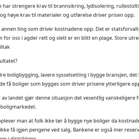
 har strengere krav til brannsikring, lydisolering, rullestolt
og høye krav til materialer og utførelse driver prisen opp.
 annen ting som driver kostnadene opp. Det er statsforval
 for oss i agder rett og slett er en blitt en plage. Store ut
iltak
ultatet?
dre boligbygging, lavere sysselsetting i bygge bransjen, det b
e få boliger som bygges som driver prisene ytterligere op
r av landet gjør denne situasjon det vesentlig vanskeligere 
boligmarkedet.
opplever man at folk ikke tør å bygge nye boliger da kostna
å ikke få igjen pengene ved salg. Bankene er også mer reser
ger i distriktene.