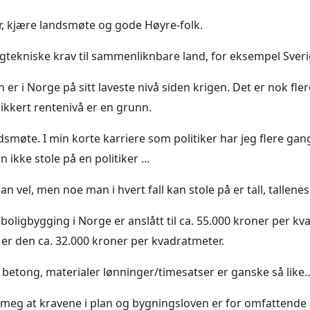
r, kjære landsmøte og gode Høyre-folk.
ekniske krav til sammenliknbare land, for eksempel Sveri
er i Norge på sitt laveste nivå siden krigen. Det er nok fler
sikkert rentenivå er en grunn.
smøte. I min korte karriere som politiker har jeg flere gang
 ikke stole på en politiker …
n vel, men noe man i hvert fall kan stole på er tall, tallenes 
boligbygging i Norge er anslått til ca. 55.000 kroner per k
 er den ca. 32.000 kroner per kvadratmeter.
å betong, materialer lønninger/timesatser er ganske så like
r meg at kravene i plan og bygningsloven er for omfattend