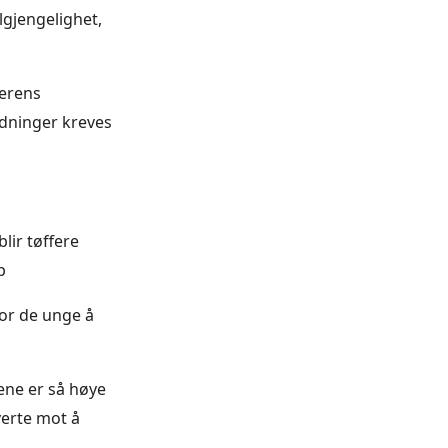
ilgjengelighet,
terens
redninger kreves
lir tøffere
p
for de unge å
dene er så høye
verte mot å