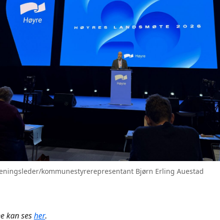
reningsleder/kommunestyrerepresentant Bjørn Erling Auestad
e kan ses
her
.