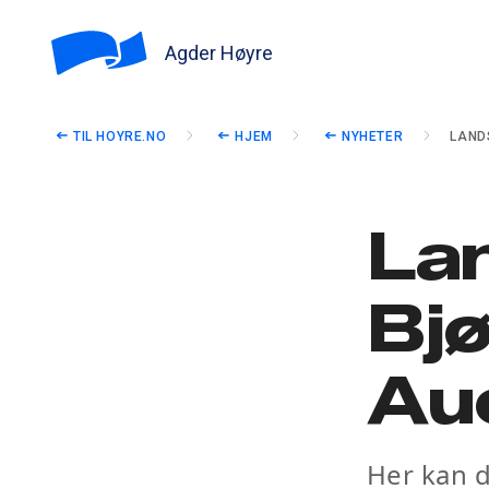
Agder Høyre
TIL HOYRE.NO
HJEM
NYHETER
LAND
La
Bjø
Au
Her kan d