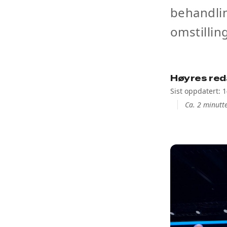
behandli
omstillin
Høyres red
Sist oppdatert: 
Ca. 2 minutte