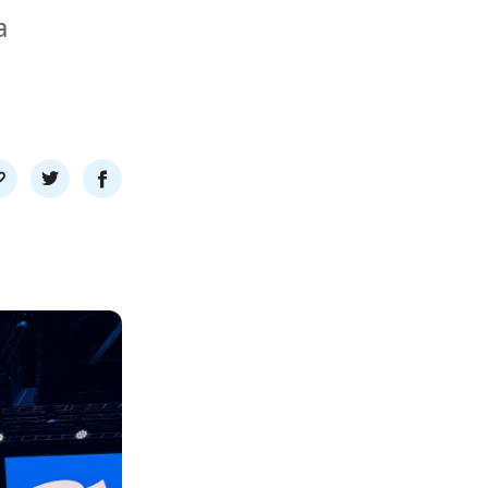
a
l
Del
Del
nk
på
på
twitter
facebook