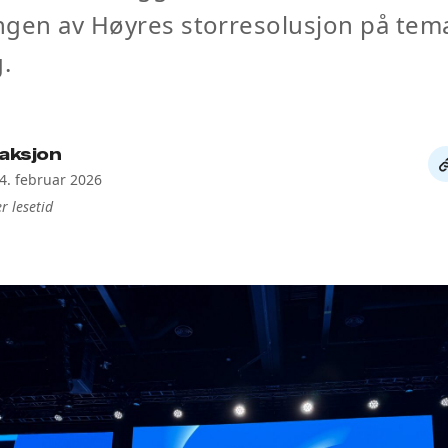
ngen av Høyres storresolusjon på tem
g.
aksjon
De
14. februar 2026
li
r lesetid