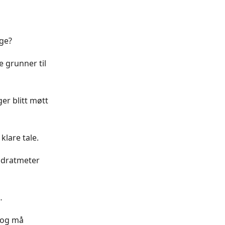
ge?
e grunner til
er blitt møtt
klare tale.
vadratmeter
…
e og må