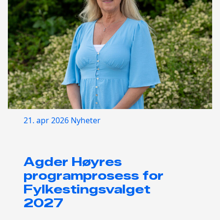
21. apr 2026
Nyheter
Agder Høyres
programprosess for
Fylkestingsvalget
2027