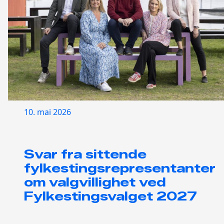
10. mai 2026
Svar fra sittende
fylkestingsrepresentanter
om valgvillighet ved
Fylkestingsvalget 2027