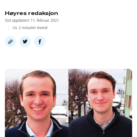
Høyres redaksjon
Sist oppdatert: 11. februar 2021
Ca. 2 minutter lesetid
Del
Del
Del
link
på
på
twitter
facebook