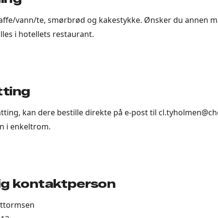
affe/vann/te, smørbrød og kakestykke. Ønsker du annen ma
lles i hotellets restaurant.
ting
ing, kan dere bestille direkte på e-post til cl.tyholmen@cho
n i enkeltrom.
ig kontaktperson
uttormsen