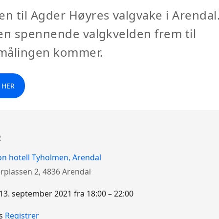
 til Agder Høyres valgvake i Arendal.
en spennende valgkvelden frem til
målingen kommer.
 HER
R
on hotell Tyholmen, Arendal
rplassen 2, 4836 Arendal
3. september 2021 fra 18:00 – 22:00
ent
is
Registrer
sdetajer