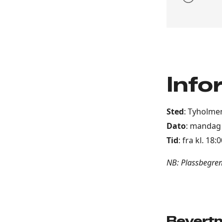
Info
Sted
: Tyholmen
Dato
: mandag
Tid
: fra kl. 18:
NB: Plassbegren
Bevertn