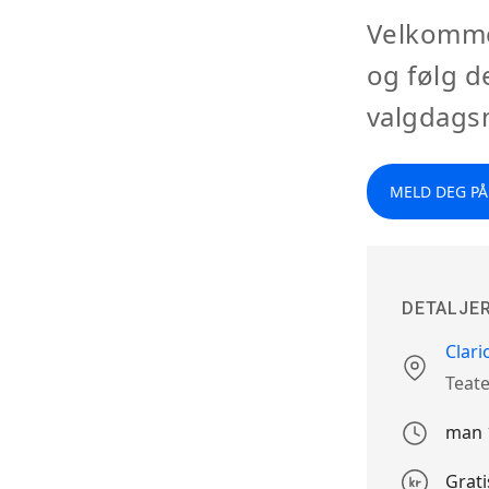
Velkommen
og følg d
valgdags
MELD DEG PÅ
DETALJE
Clari
Stedet
Teate
man 1
Arrangem
dato
Grat
Påmelding