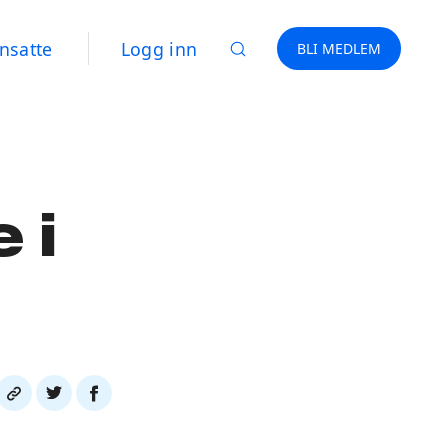
nsatte
Logg inn
BLI MEDLEM
 i
Del
Del
Del
link
på
på
twitter
facebook