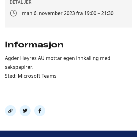
DETALJER
man 6. november 2023 fra 19:00 – 21:30
Arrangement
dato
Informasjon
Agder Høyres AU mottar egen innkalling med
sakspapirer.
Sted: Microsoft Teams
Del
Del
Del
link
på
på
twitter
facebook