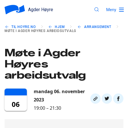
Agder Høyre
Meny
TIL HOYRE.NO
HJEM
ARRANGEMENT
MØTE I AGDER HØYRES ARBEIDSUTVALG
Møte i Agder
Høyres
arbeidsutvalg
mandag 06. november
Del
Del
Del
2023
06
link
på
på
19:00 – 21:30
twitter
faceb