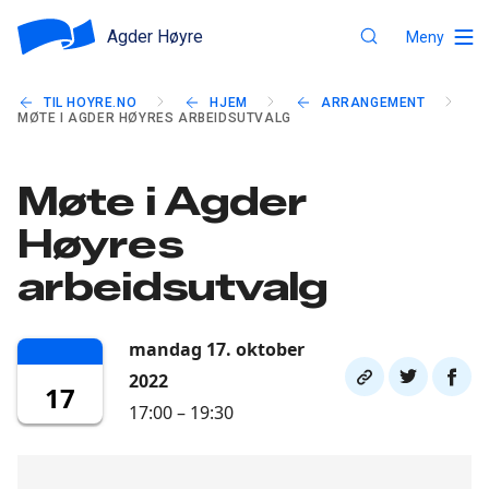
Agder Høyre
Meny
TIL HOYRE.NO
HJEM
ARRANGEMENT
MØTE I AGDER HØYRES ARBEIDSUTVALG
Møte i Agder
Høyres
arbeidsutvalg
mandag 17. oktober
Del
Del
Del
2022
17
link
på
på
17:00 – 19:30
twitter
faceb