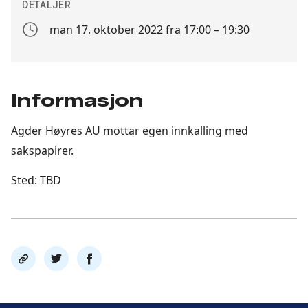
DETALJER
man 17. oktober 2022 fra 17:00 – 19:30
Arrangement
dato
Informasjon
Agder Høyres AU mottar egen innkalling med
sakspapirer.
Sted: TBD
Del
Del
Del
link
på
på
twitter
facebook