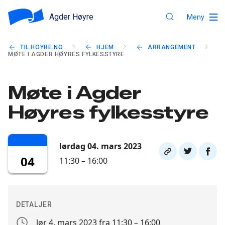
Agder Høyre
Meny
TIL HOYRE.NO
HJEM
ARRANGEMENT
MØTE I AGDER HØYRES FYLKESSTYRE
Møte i Agder
Høyres fylkesstyre
lørdag 04. mars 2023
Del
Del
Del
04
11:30 – 16:00
link
på
på
twitter
faceb
DETALJER
lør 4. mars 2023 fra 11:30 – 16:00
Arrangement