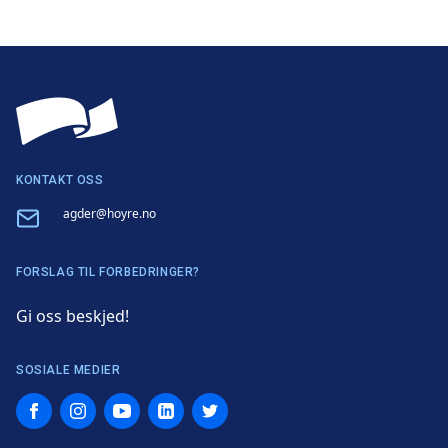
link
på
på
twitter
facebook
KONTAKT OSS
Email
agder@hoyre.no
FORSLAG TIL FORBEDRINGER?
Gi oss beskjed!
SOSIALE MEDIER
Facebook
Instagram
YouTube
LinkedIn
Twitter