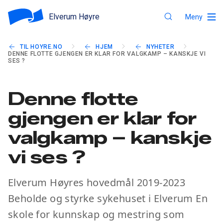
Elverum Høyre
Meny
TIL HOYRE.NO
HJEM
NYHETER
DENNE FLOTTE GJENGEN ER KLAR FOR VALGKAMP – KANSKJE VI
SES ?
Denne flotte
gjengen er klar for
valgkamp – kanskje
vi ses ?
Elverum Høyres hovedmål 2019-2023
Beholde og styrke sykehuset i Elverum En
skole for kunnskap og mestring som