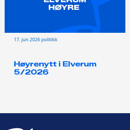
17. jun 2026
politikk
Høyrenytt i Elverum
5/2026