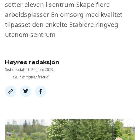
setter eleven i sentrum Skape flere
arbeidsplasser En omsorg med kvalitet
tilpasset den enkelte Etablere ringveg
utenom sentrum
Høyres redaksjon
Sist oppdatert: 20. juni 2019
Ca. 1 minutter lesetid
Del
Del
Del
link
på
på
twitter
facebook