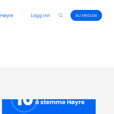
 Høyre
Logg inn
BLI MEDLEM