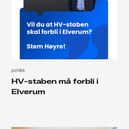
politkk
HV-staben må forbli i
Elverum