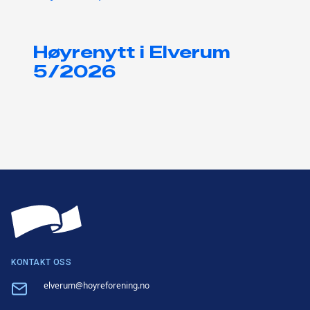
Høyrenytt i Elverum
5/2026
KONTAKT OSS
Email
elverum@hoyreforening.no