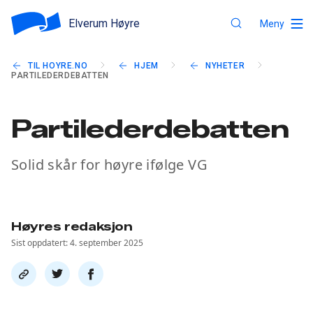
Elverum Høyre
Meny
TIL HOYRE.NO
HJEM
NYHETER
PARTILEDERDEBATTEN
Partilederdebatten
Solid skår for høyre ifølge VG
Høyres redaksjon
Sist oppdatert: 4. september 2025
Del
Del
Del
link
på
på
twitter
facebook