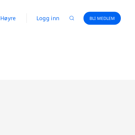
 Høyre
Logg inn
BLI MEDLEM