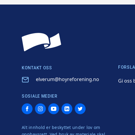
FORSLA
KONTAKT OSS
Email
elverum@hoyreforening.no
Gi oss 
SOSIALE MEDIER
Facebook
Instagram
YouTube
LinkedIn
Twitter
Alt innhold er beskyttet under lov om
opphavsrett. Ved bruk av materiale skal