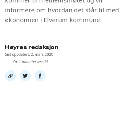
kommer til medlemsmøtet og vil
informere om hvordan det står til med
økonomien i Elverum kommune.
Høyres redaksjon
Sist oppdatert: 2. mars 2020
Ca. 1 minutter lesetid
Del
Del
Del
link
på
på
twitter
facebook