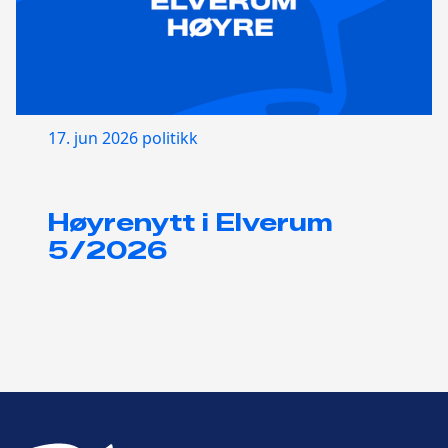
17. jun 2026
politikk
Høyrenytt i Elverum
5/2026