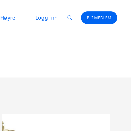
 Høyre
Logg inn
BLI MEDLEM