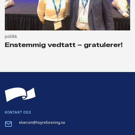
politkk
Enstemmig vedtatt – gratulerer!
KONTAKT OSS
Email
elverum@hoyreforening.no