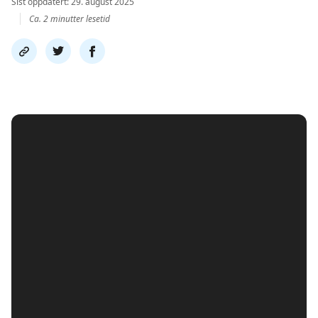
Sist oppdatert: 29. august 2025
Ca. 2 minutter lesetid
Del
Del
Del
link
på
på
twitter
facebook