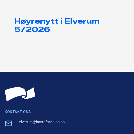
Høyrenytt i Elverum
5/2026
KONTAKT OSS
Email
elverum@hoyreforening.no