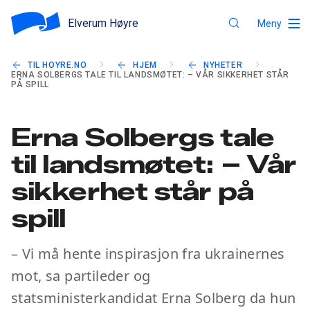
Elverum Høyre
Meny
TIL HOYRE.NO
HJEM
NYHETER
ERNA SOLBERGS TALE TIL LANDSMØTET: – VÅR SIKKERHET STÅR
PÅ SPILL
Erna Solbergs tale
til landsmøtet: – Vår
sikkerhet står på
spill
– Vi må hente inspirasjon fra ukrainernes
mot, sa partileder og
statsministerkandidat Erna Solberg da hun