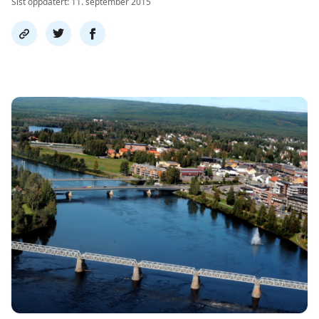
Sist oppdatert: 11. september 2015
Del
Del
Del
link
på
på
twitter
facebook