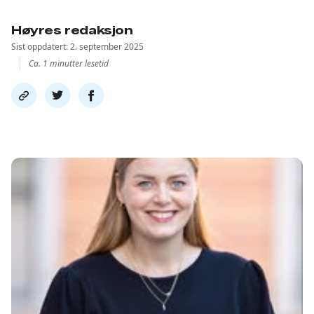
Høyres redaksjon
Sist oppdatert: 2. september 2025
Ca. 1 minutter lesetid
Del
Del
Del
link
på
på
twitter
facebook