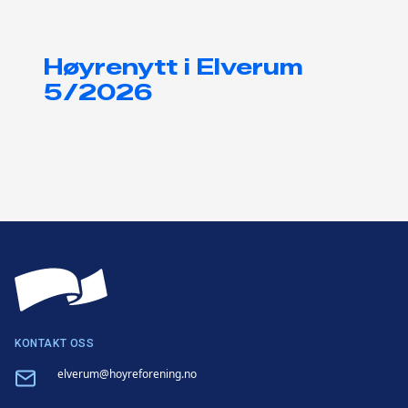
Høyrenytt i Elverum
5/2026
KONTAKT OSS
Email
elverum@hoyreforening.no