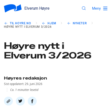
Elverum Høyre
Meny
TIL HOYRE.NO
HJEM
NYHETER
HØYRE NYTT I ELVERUM 3/2026
Høyre nytt i
Elverum 3/2026
Høyres redaksjon
Sist oppdatert: 29. juni 2026
Ca. 1 minutter lesetid
Del
Del
Del
link
på
på