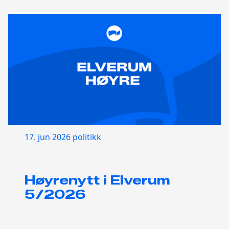
17. jun 2026
politikk
Høyrenytt i Elverum
5/2026