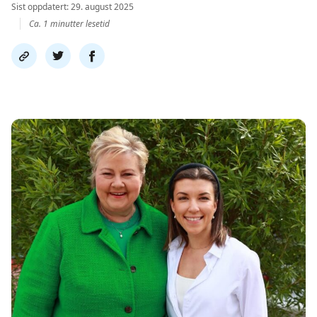
Sist oppdatert: 29. august 2025
Ca. 1 minutter lesetid
Del
Del
Del
link
på
på
twitter
facebook