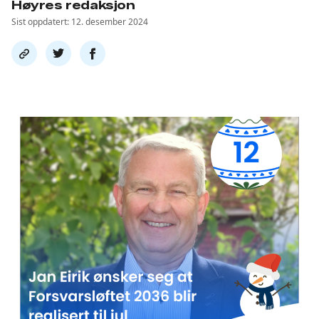
Høyres redaksjon
Sist oppdatert: 12. desember 2024
Del
Del
Del
link
på
på
twitter
facebook