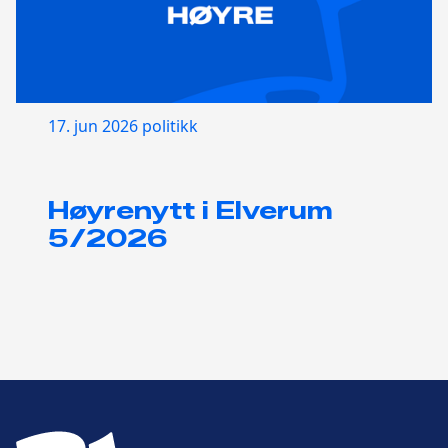
17. jun 2026
politikk
Høyrenytt i Elverum
5/2026