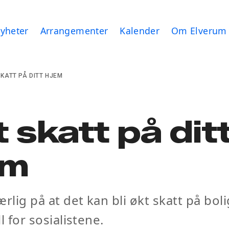
yheter
Arrangementer
Kalender
Om Elverum
SKATT PÅ DITT HJEM
 skatt på dit
em
rlig på at det kan bli økt skatt på boli
ll for sosialistene.