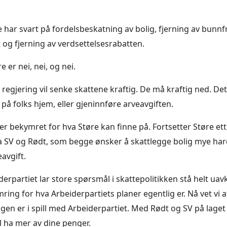
 har svart på fordelsbeskatning av bolig, fjerning av bunnf
og fjerning av verdsettelsesrabatten.
e er nei, nei, og nei.
regjering vil senke skattene kraftig. De må kraftig ned. Det
på folks hjem, eller gjeninnføre arveavgiften.
er bekymret for hva Støre kan finne på. Fortsetter Støre ette
a SV og Rødt, som begge ønsker å skattlegge bolig mye ha
avgift.
erpartiet lar store spørsmål i skattepolitikken stå helt uavk
ring for hva Arbeiderpartiets planer egentlig er. Nå vet vi a
gen er i spill med Arbeiderpartiet. Med Rødt og SV på laget 
l ha mer av dine penger.