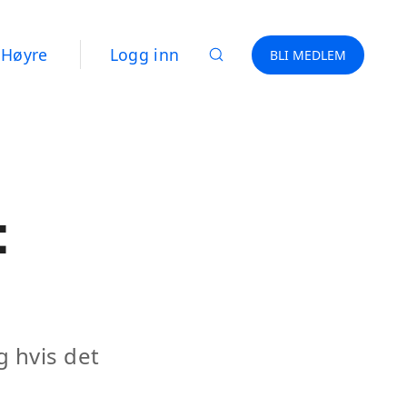
 Høyre
Logg inn
BLI MEDLEM
t
g hvis det