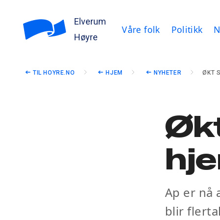
Elverum
Våre folk
Politikk
N
Høyre
TIL HOYRE.NO
HJEM
NYHETER
ØKT 
Økt
hj
Ap er nå æ
blir flerta