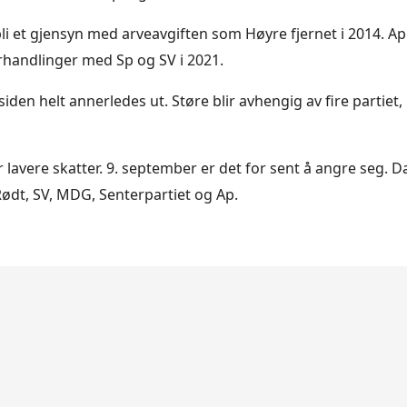
li et gjensyn med arveavgiften som Høyre fjernet i 2014. Ap
orhandlinger med Sp og SV i 2021.
iden helt annerledes ut. Støre blir avhengig av fire partiet, 
lavere skatter. 9. september er det for sent å angre seg. Da 
ødt, SV, MDG, Senterpartiet og Ap.