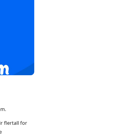
em.
 flertall for
e