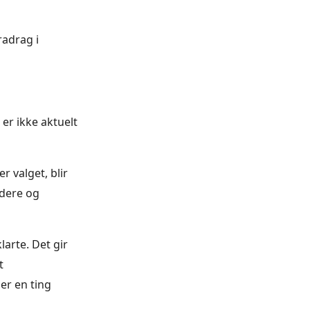
radrag i
 er ikke aktuelt
r valget, blir
rdere og
larte. Det gir
t
er en ting