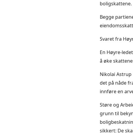
boligskattene.
Begge partiene
eiendomsskatt 
Svaret fra Høyr
En Høyre-ledet 
å øke skattene 
Nikolai Astrup 
det på nåde fr
innføre en arve
Støre og Arbeid
grunn til bekym
boligbeskatnin
sikkert: De ska