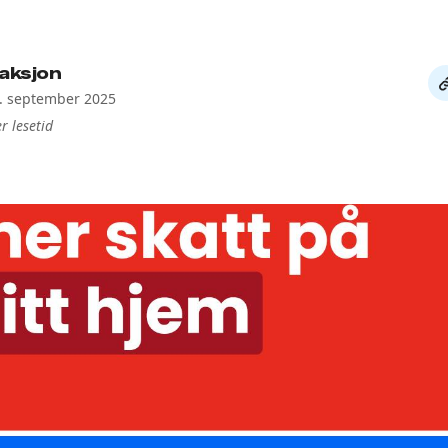
aksjon
De
4. september 2025
li
r lesetid