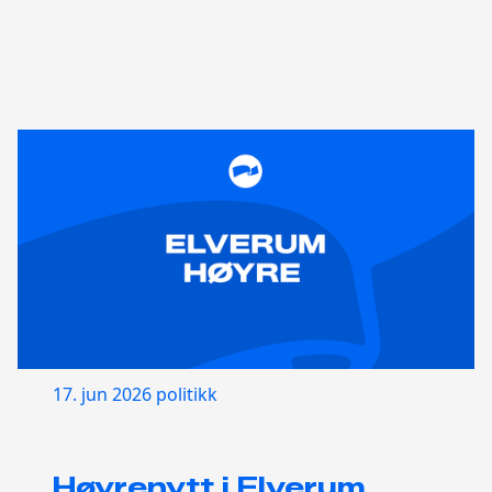
17. jun 2026
politikk
Høyrenytt i Elverum