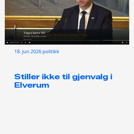
18. jun 2026
politikk
Stiller ikke til gjenvalg i
Elverum