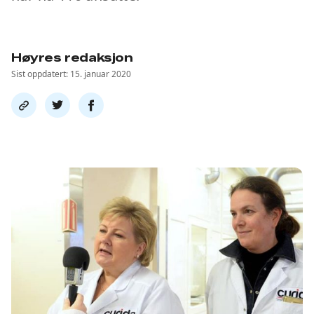
Høyres redaksjon
Sist oppdatert: 15. januar 2020
Del
Del
Del
link
på
på
twitter
facebook