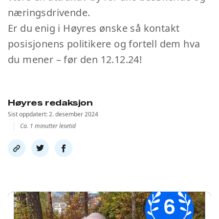
næringsdrivende.
Er du enig i Høyres ønske så kontakt
posisjonens politikere og fortell dem hva
du mener – før den 12.12.24!
Høyres redaksjon
Sist oppdatert: 2. desember 2024
Ca. 1 minutter lesetid
Del
Del
Del
link
på
på
twitter
facebook