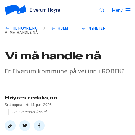
Elverum Høyre
Meny
TIL HOYRE.NO
HJEM
NYHETER
VI MÅ HANDLE NÅ
Vi må handle nå
Er Elverum kommune på vei inn i ROBEK?
Høyres redaksjon
Sist oppdatert: 14. juni 2026
Ca. 3 minutter lesetid
Del
Del
Del
link
på
på