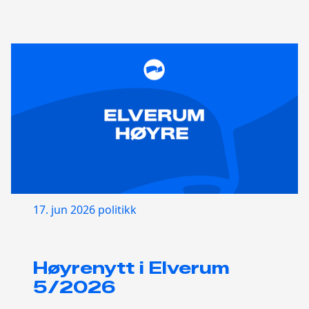
17. jun 2026
politikk
Høyrenytt i Elverum
5/2026