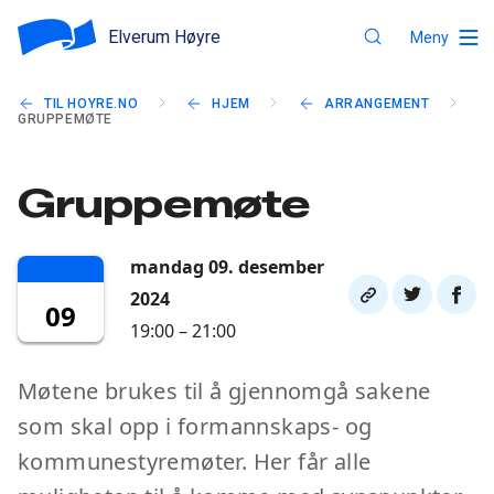
Elverum Høyre
Meny
TIL HOYRE.NO
HJEM
ARRANGEMENT
GRUPPEMØTE
Gruppemøte
mandag 09. desember
Del
Del
Del
2024
09
link
på
på
19:00 – 21:00
twitter
faceb
Møtene brukes til å gjennomgå sakene
som skal opp i formannskaps- og
kommunestyremøter. Her får alle