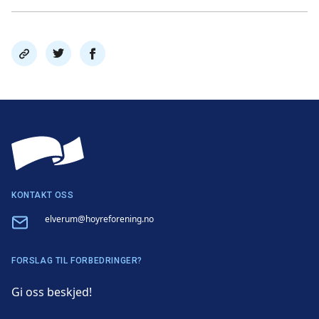
Del
Del
Del
link
på
på
twitter
facebook
KONTAKT OSS
Email
elverum@hoyreforening.no
FORSLAG TIL FORBEDRINGER?
Gi oss beskjed!