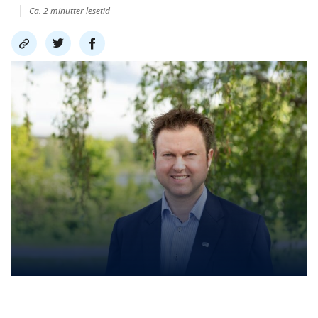
Ca. 2 minutter lesetid
Del
Del
Del
link
på
på
twitter
facebook