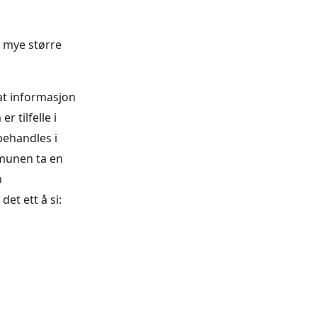
i mye større
at informasjon
r tilfelle i
behandles i
munen ta en
m
det ett å si: