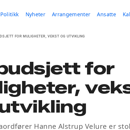
Politikk
Nyheter
Arrangementer
Ansatte
Ka
UDSJETT FOR MULIGHETER, VEKST OG UTVIKLING
budsjett for
igheter, vek
utvikling
aordfører Hanne Alstrup Velure er stol