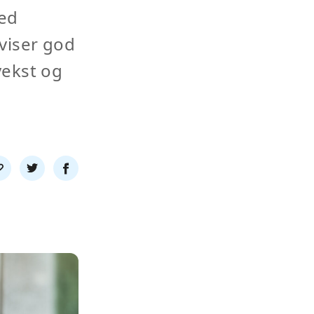
med
viser god
vekst og
l
Del
Del
nk
på
på
twitter
facebook