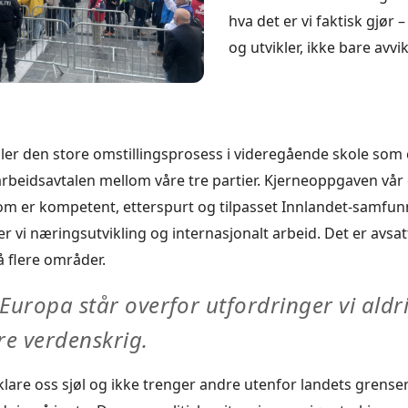
hva det er vi faktisk gjør –
og utvikler, ikke bare avvik
iler den store omstillingsprosess i videregående skole som e
rbeidsavtalen mellom våre tre partier. Kjerneoppgaven vår
om er kompetent, etterspurt og tilpasset Innlandet-samfun
r vi næringsutvikling og internasjonalt arbeid. Det er avsatt
å flere områder.
uropa står overfor utfordringer vi aldri
re verdenskrig.
 klare oss sjøl og ikke trenger andre utenfor landets grense