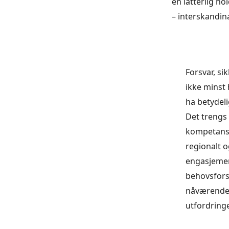
en latterlig ho
– interskandin
Forsvar, s
ikke minst
ha betydeli
Det trengs
kompetanse
regionalt og
engasjement
behovsfors
nåværende 
utfordringe