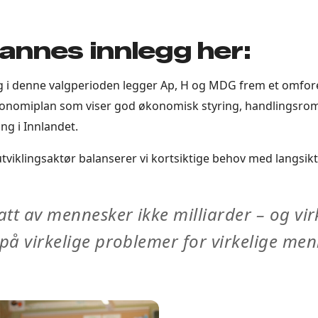
annes innlegg her:
 i denne valgperioden legger Ap, H og MDG frem et omforen
konomiplan som viser god økonomisk styring, handlingsrom
ing i Innlandet.
tviklingsaktør balanserer vi kortsiktige behov med langsikt
att av mennesker ikke milliarder – og vir
på virkelige problemer for virkelige men