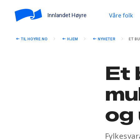
Våre folk
Innlandet Høyre
TIL HOYRE.NO
HJEM
NYHETER
ET B
Et 
mul
og 
Fylkesvar