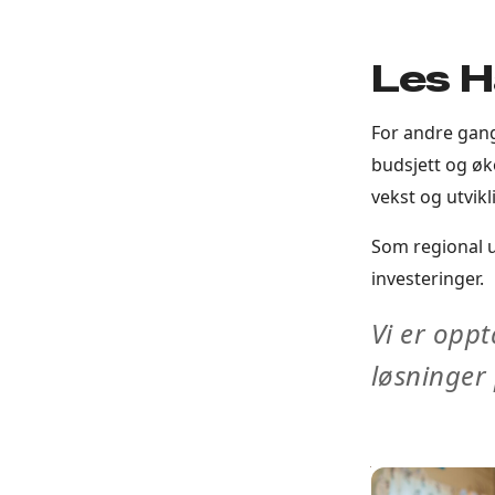
Les H
For andre gang
budsjett og ø
vekst og utvikl
Som regional u
investeringer.
Vi er oppt
løsninger 