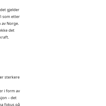
 det gjelder
i som etter
en av Norge.
dekke det
raft.
er sterkere
er i form av
sjon – det
 ha fokus på