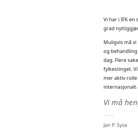
Vi har i IFK e
grad nyttiggjø
Muligvis må vi
og behandling a
dag. Flere sak
fylkestinget.
mer aktiv rol
internasjonalt 
Vi må hen
Jan P. Syse