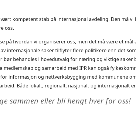
n svært kompetent stab på internasjonal avdeling. Den må vi 
re oss.
 se på hvordan vi organiserer oss, men det må være et mål 
v internasjonale saker tilflyter flere politikere enn det som e
er bør behandles i hovedutvalg for næring og viktige saker 
 Via medlemskap og samarbeid med IPR kan også fylkeskom
le for informasjon og nettverksbygging med kommunene o
arbeid. Både lokalt, regionalt, nasjonalt og internasjonalt er 
ge sammen eller bli hengt hver for oss!