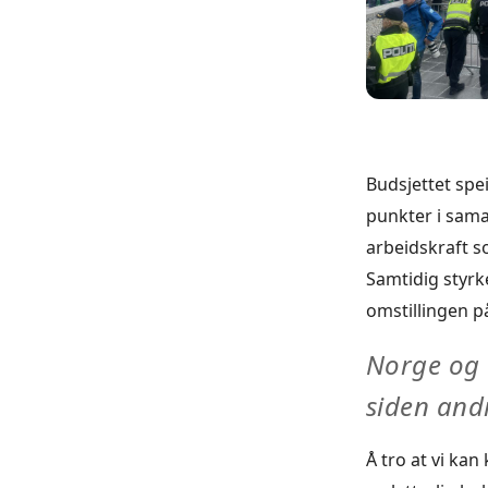
Budsjettet spe
punkter i sama
arbeidskraft s
Samtidig styrke
omstillingen p
Norge og E
siden and
Å tro at vi kan