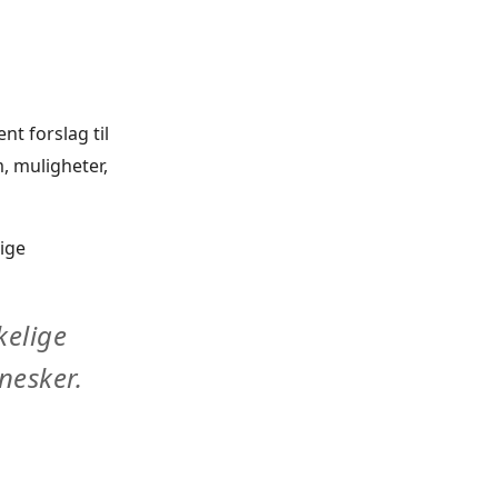
t forslag til
, muligheter,
ige
kelige
nesker.