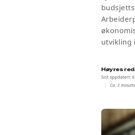
budsjett
Arbeiderp
økonomisk
utvikling 
Høyres red
Sist oppdatert: 
Ca. 3 minutte