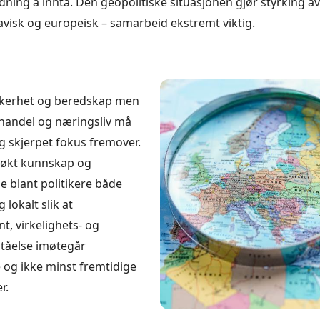
ldning å innta. Den geopolitiske situasjonen gjør styrking av
avisk og europeisk – samarbeid ekstremt viktig.
ikkerhet og beredskap men
 handel og næringsliv må
g skjerpet fokus fremover.
 økt kunnskap og
 blant politikere både
 lokalt slik at
, virkelighets- og
tåelse imøtegår
og ikke minst fremtidige
r.