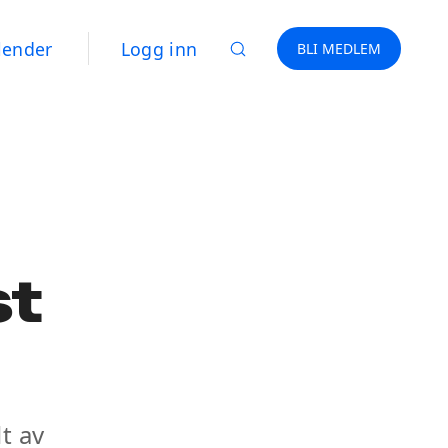
lender
Logg inn
BLI MEDLEM
st
t av