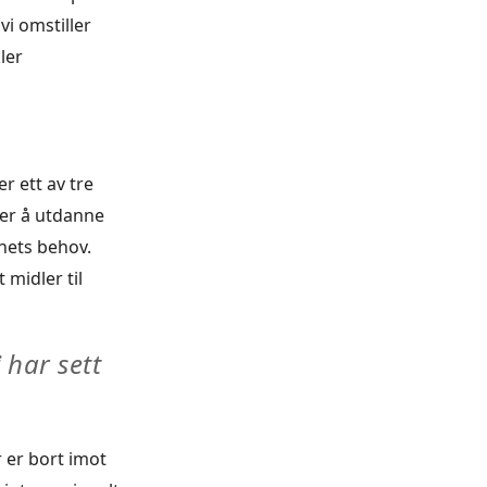
 vi omstiller
ler
r ett av tre
 er å utdanne
nets behov.
 midler til
 har sett
r er bort imot