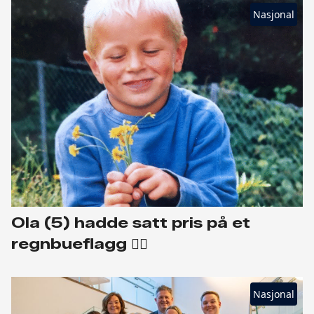
Nasjonal
Ola (5) hadde satt pris på et
regnbueflagg 🏳️‍🌈
Nasjonal