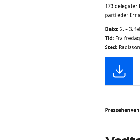
173 delegater 
partileder Ern
Dato:
2. – 3. f
Tid:
Fra fredag 
Sted:
Radisson 
Pressehenven