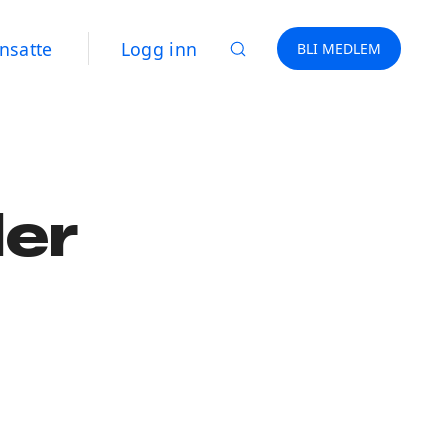
nsatte
Logg inn
BLI MEDLEM
der