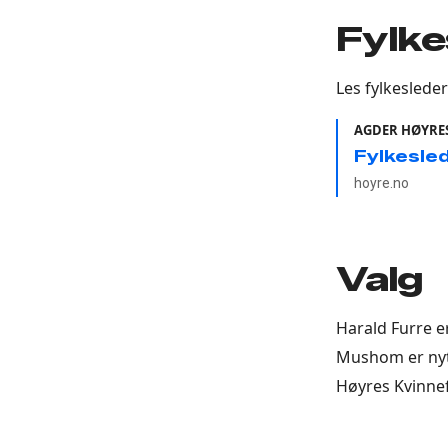
Fylke
Les fylkesleder
AGDER HØYRES
Fylkesled
hoyre.no
Valg
Harald Furre er
Mushom er nyt
Høyres Kvinne