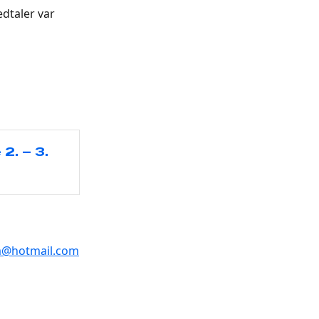
dtaler var
2. – 3.
m@hotmail.com