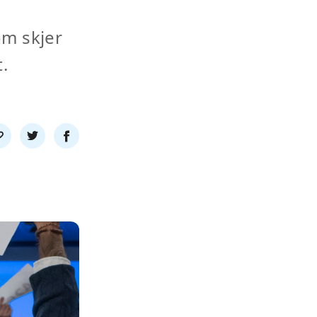
om skjer
.
l
Del
Del
nk
på
på
twitter
facebook