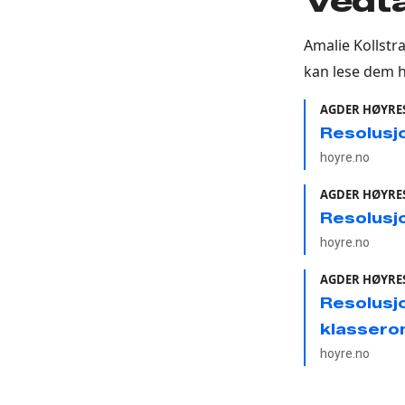
Vedta
Amalie Kollstr
kan lese dem h
AGDER HØYRES
Resolusj
hoyre.no
AGDER HØYRES
Resolusjo
hoyre.no
AGDER HØYRES
Resolusjo
klasser
hoyre.no