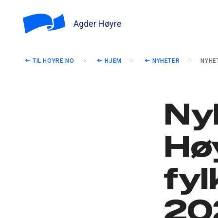
Agder Høyre
TIL HOYRE.NO
HJEM
NYHETER
NYHE
Ny
Hø
fy
20