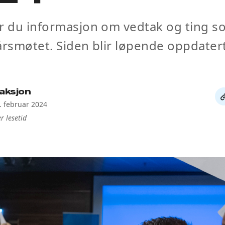
r du informasjon om vedtak og ting s
årsmøtet. Siden blir løpende oppdatert
aksjon
De
4. februar 2024
li
r lesetid