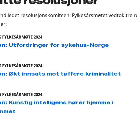
tte resolusjoner
and ledet resolusjonskomiteen. Fylkesårsmøtet vedtok tre r
er:
 FYLKESÅRMØTE 2024
on: Utfordringer for sykehus-Norge
 FYLKESÅRMØTE 2024
n: Økt innsats mot tøffere kriminalitet
 FYLKESÅRMØTE 2024
n: Kunstig intelligens hører hjemme i
ommet