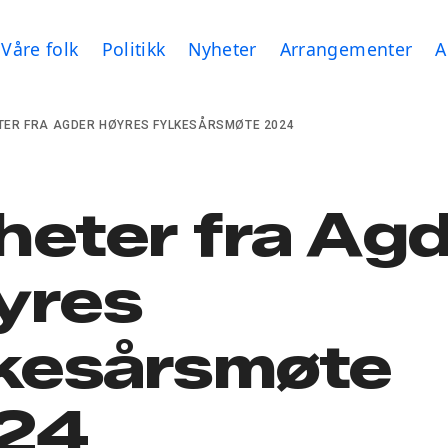
Våre folk
Politikk
Nyheter
Arrangementer
A
TER FRA AGDER HØYRES FYLKESÅRSMØTE 2024
heter fra Ag
yres
lkesårsmøte
24