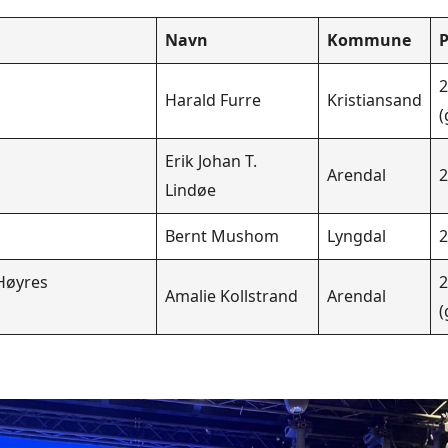
Navn
Kommune
P
2
Harald Furre
Kristiansand
(
Erik Johan T.
Arendal
2
Lindøe
Bernt Mushom
Lyngdal
2
Høyres
2
Amalie Kollstrand
Arendal
(