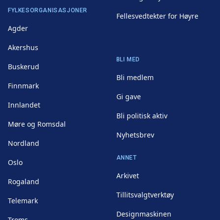
FYLKESORGANISASJONER
Fellesvedtekter for Høyre
Agder
Akershus
BLI MED
Buskerud
Bli medlem
Finnmark
Gi gave
Innlandet
Bli politisk aktiv
Møre og Romsdal
Nyhetsbrev
Nordland
ANNET
Oslo
Arkivet
Rogaland
Tillitsvalgtverktøy
Telemark
Designmaskinen
Troms