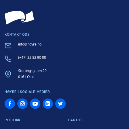
KONTAKT OSS
Email
info@hoyre.no
Phone
(+47) 22 82 90 00
Address
Stortingsgaten 20
0161 Oslo
HØYRE I SOSIALE MEDIER
Facebook
Instagram
YouTube
LinkedIn
Twitter
POLITIKK
PARTIET