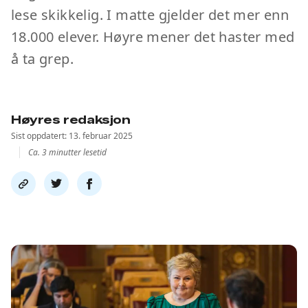
lese skikkelig. I matte gjelder det mer enn
18.000 elever. Høyre mener det haster med
å ta grep.
Høyres redaksjon
Sist oppdatert: 13. februar 2025
Ca. 3 minutter lesetid
Del
Del
Del
link
på
på
twitter
facebook