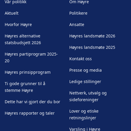
Vår politikk
Om Høyre
Aktuelt
Politikere
Hvorfor Høyre
Ansatte
Høyres alternative
Høyres landsmøte 2026
statsbudsjett 2026
Høyres landsmøte 2025
Høyres partiprogram 2025-
Kontakt oss
20
Presse og media
Høyres prinsipprogram
Ledige stillinger
Ti gode grunner til å
stemme Høyre
Nettverk, utvalg og
sideforeninger
Dette har vi gjort der du bor
Lover og etiske
Høyres rapporter og taler
retningslinjer
Varsling i Høyre