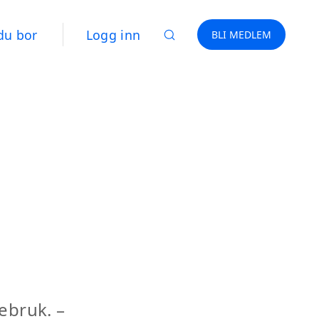
du bor
Logg inn
BLI MEDLEM
ebruk. –