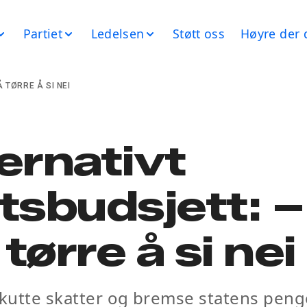
Partiet
Ledelsen
Støtt oss
Høyre der 
 TØRRE Å SI NEI
ernativt
tsbudsjett: –
tørre å si nei
 kutte skatter og bremse statens peng