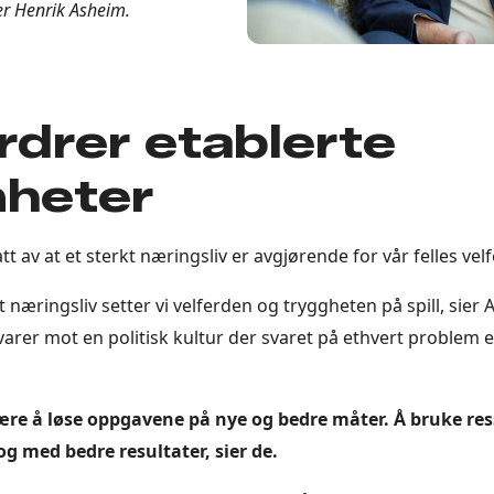
ier Henrik Asheim.
rdrer etablerte
heter
t av at et sterkt næringsliv er avgjørende for vår felles velf
t næringsliv setter vi velferden og tryggheten på spill, sier
arer mot en politisk kultur der svaret på ethvert problem 
ære å løse oppgavene på nye og bedre måter. Å bruke res
og med bedre resultater, sier de.