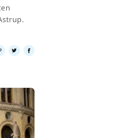
ten
Astrup.
l
Del
Del
nk
på
på
twitter
facebook