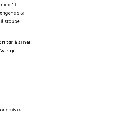
e med 11
 Pengene skal
g å stoppe
i tør å si nei
 Astrup.
økonomiske