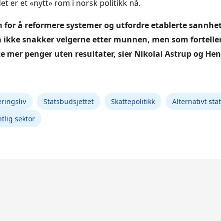
t er et «nytt» rom i norsk politikk nå.
m for å reformere systemer og utfordre etablerte sannhet
m ikke snakker velgerne etter munnen, men som forteller 
e mer penger uten resultater, sier Nikolai Astrup og He
ringsliv
Statsbudsjettet
Skattepolitikk
Alternativt sta
ntlig sektor