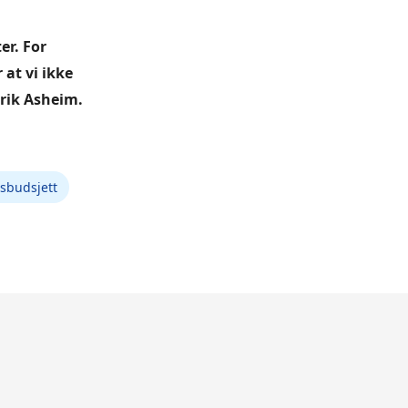
er. For
at vi ikke
nrik Asheim.
tsbudsjett