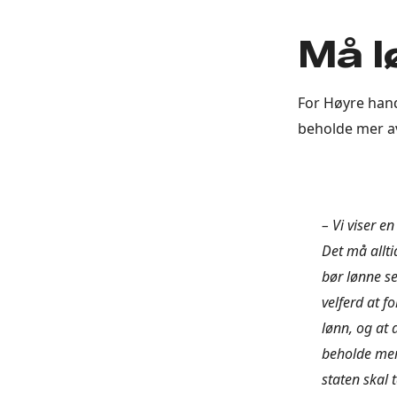
Må l
For Høyre hand
beholde mer a
– Vi viser e
Det må allti
bør lønne se
velferd at f
lønn, og at 
beholde mer 
staten skal 