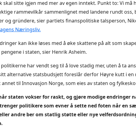
lk skal sitte igjen med mer av egen inntekt. Punkt to: Vi må
ktige rammevilkår sammenlignet med landene rundt oss, 
r og gründere, sier partiets finanspolitiske talsperson, Niko
agens Næringsliv.
dringer kan ikke løses med å øke skattene på alt som skape
 pengene i staten, sier Henrik Asheim.
politikerne har vendt seg til å love stadig mer, uten å ta an
itt alternative statsbudsjett foreslår derfor Høyre kutt i en
nt annet til Innovasjon Norge, som eies av staten og fylke
i når staten vokser for raskt, og gjøre modige endringer 
i trenger politikere som evner å sette ned foten når en s
ller andre ber om statlig støtte eller nye velferdsordning
p.