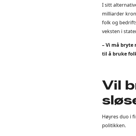
I sitt alternat
milliarder kron
folk og bedrift
veksten i stat
– Vi må bryte 
til å bruke fo
Vil 
sløs
Høyres duo i f
politikken.