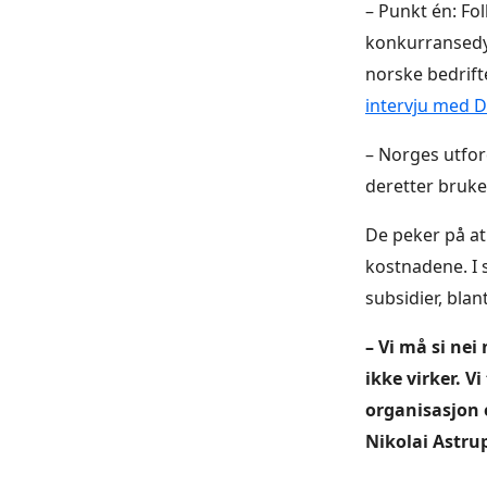
– Punkt én: Fo
konkurransedy
norske bedrifte
intervju med D
– Norges utfor
deretter bruke
De peker på at 
kostnadene. I s
subsidier, bla
– Vi må si ne
ikke virker. V
organisasjon e
Nikolai Astru