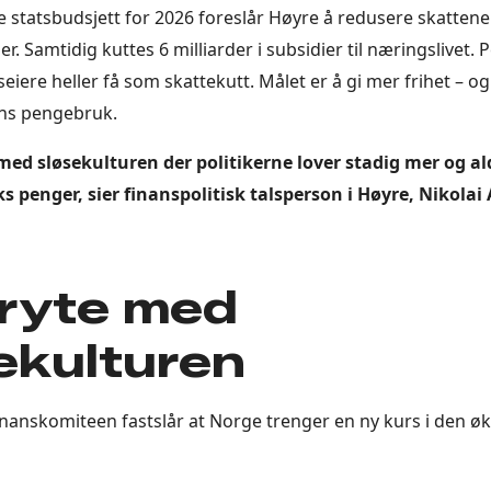
ive statsbudsjett for 2026 foreslår Høyre å redusere skatten
er. Samtidig kuttes 6 milliarder i subsidier til næringslivet.
seiere heller få som skattekutt. Målet er å gi mer frihet – o
ens pengebruk.
med sløsekulturen der politikerne lover stadig mer og aldr
lks penger, sier finanspolitisk talsperson i Høyre, Nikolai
bryte med
ekulturen
inanskomiteen fastslår at Norge trenger en ny kurs i den 