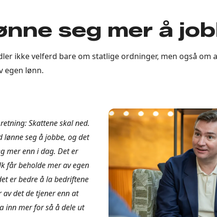
ønne seg mer å jo
ler ikke velferd bare om statlige ordninger, men også om at
v egen lønn.
n retning: Skattene skal ned.
d lønne seg å jobbe, og det
g mer enn i dag. Det er
olk får beholde mer av egen
det er bedre å la bedriftene
av det de tjener enn at
ta inn mer for så å dele ut