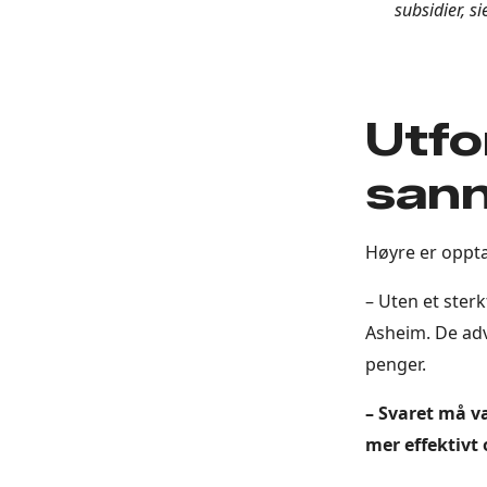
subsidier, s
Utfo
sann
Høyre er opptat
– Uten et sterk
Asheim. De adv
penger.
– Svaret må v
mer effektivt 