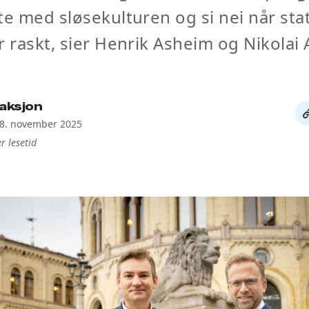
te med sløsekulturen og si nei når sta
r raskt, sier Henrik Asheim og Nikolai 
aksjon
De
28. november 2025
li
r lesetid