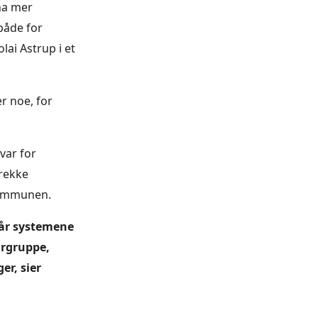
 ha mer
både for
lai Astrup i et
r noe, for
svar for
 rekke
skommunen.
når systemene
ærgruppe,
er, sier