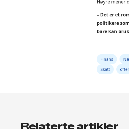
Høyre mener de
– Det er et ro
politikere so
bare kan bruk
Finans
Næ
Skatt
offe
Relaterte artikler