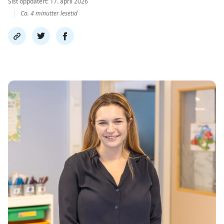
Sist oppdatert: 17. april 2026
Ca. 4 minutter lesetid
Del
Del
Del
link
på
på
twitter
facebook