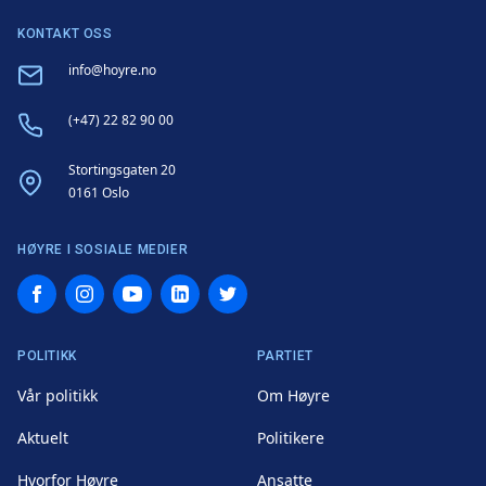
KONTAKT OSS
Email
info@hoyre.no
Phone
(+47) 22 82 90 00
Address
Stortingsgaten 20
0161 Oslo
HØYRE I SOSIALE MEDIER
Facebook
Instagram
YouTube
LinkedIn
Twitter
POLITIKK
PARTIET
Vår politikk
Om Høyre
Aktuelt
Politikere
Hvorfor Høyre
Ansatte