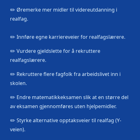
✏️ Øremerke mer midler til videreutdanning i
realfag.
✏️ Innføre egne karriereveier for realfagslærere.
✏️ Vurdere gjeldslette for å rekruttere
realfagslærere.
✏️ Rekruttere flere fagfolk fra arbeidslivet inn i
skolen.
✏️ Endre matematikkeksamen slik at en større del
av eksamen gjennomføres uten hjelpemidler.
✏️ Styrke alternative opptaksveier til realfag (Y-
veien).