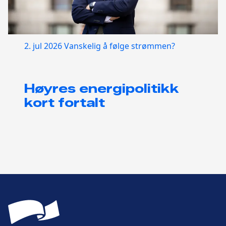
2. jul 2026
Vanskelig å følge strømmen?
Høyres energipolitikk
kort fortalt