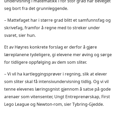
undervisning i matematikk i for stor grad har beveget
seg bort fra det grunnleggende.
– Mattefaget har i større grad blitt et samfunnsfag og
skrivefag, framfor å regne med to streker under
svaret, sier hun.
Et av Høyres konkrete forslag er derfor å gjøre
læreplanene tydeligere, gi elevene mer øving og sørge
for tidligere oppfølging av dem som sliter.
– Vi vil ha kartleggingsprøver i regning, slik at elever
som sliter skal få intensivundervisning tidlig. Og vi vil
tenne elevenes læringsgnist gjennom å satse på gode
arenaer som vitensenter, Ungt Entreprenørskap, First
Lego League og Newton-rom, sier Tybring-Gjedde.