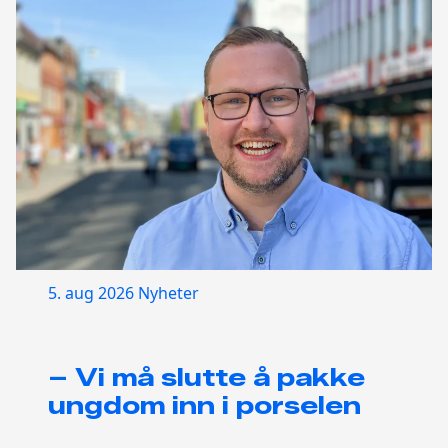
5. aug 2026
Nyheter
– Vi må slutte å pakke
ungdom inn i porselen