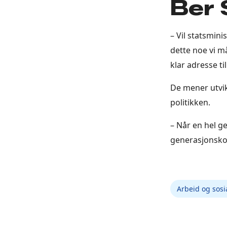
Ber 
– Vil statsmini
dette noe vi m
klar adresse ti
De mener utvik
politikken.
– Når en hel g
generasjonsko
Arbeid og sosi