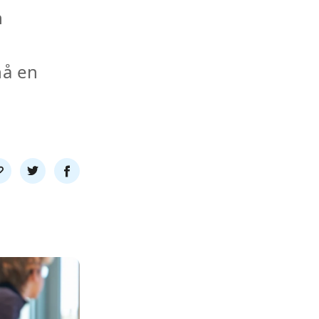
n
nå en
l
Del
Del
nk
på
på
twitter
facebook