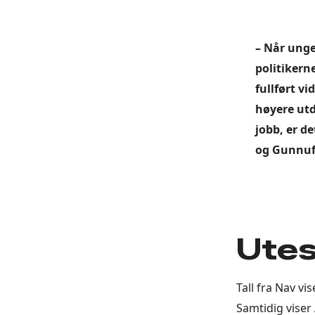
– Når unge
politikern
fullført v
høyere utd
jobb, er de
og Gunnuf
Utes
Tall fra Nav v
Samtidig viser