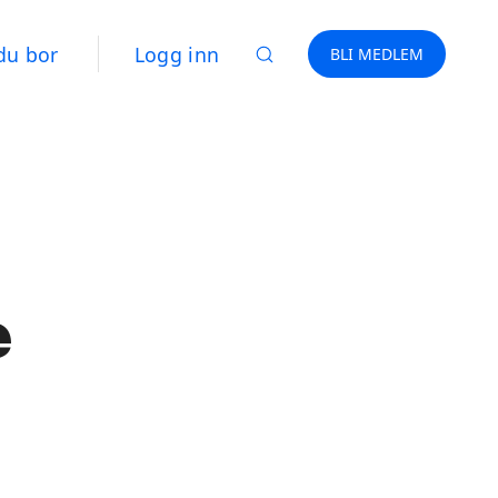
du bor
Logg inn
BLI MEDLEM
e