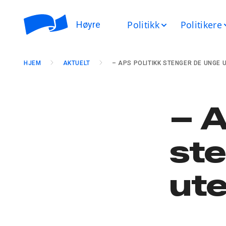
Politikk
Politikere
Høyre
HJEM
AKTUELT
– APS POLITIKK STENGER DE UNGE 
– A
st
ut