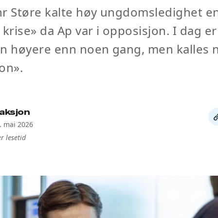
hr Støre kalte høy ungdomsledighet e
 krise» da Ap var i opposisjon. I dag er
en høyere enn noen gang, men kalles 
on».
aksjon
De
6. mai 2026
li
r lesetid