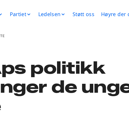
Partiet
Ledelsen
Støtt oss
Høyre der 
UTE
ps politikk
enger de ung
e