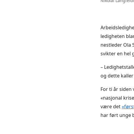
Nikolai Langfeld
Arbeidsledighe
ledigheten bl
nestleder Ola
svikter en hel
– Ledighetstall
og dette kaller
For ti år side
«nasjonal krise
være det
«førs
har ført unge b