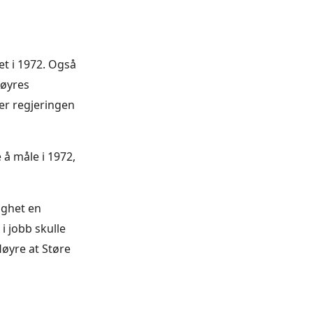
et i 1972. Også
Høyres
er regjeringen
 å måle i 1972,
ighet en
i jobb skulle
øyre at Støre