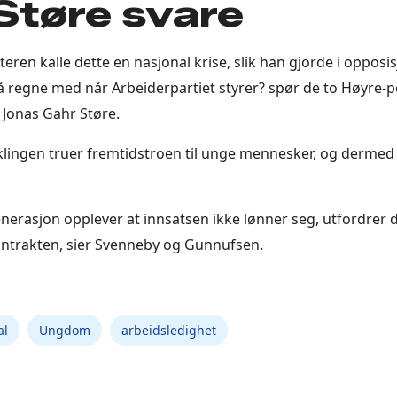
Støre svare
steren kalle dette en nasjonal krise, slik han gjorde i opposis
å regne med når Arbeiderpartiet styrer? spør de to Høyre-p
l Jonas Gahr Støre.
lingen truer fremtidstroen til unge mennesker, og dermed og
enerasjon opplever at innsatsen ikke lønner seg, utfordrer d
ntrakten, sier Svenneby og Gunnufsen.
al
Ungdom
arbeidsledighet