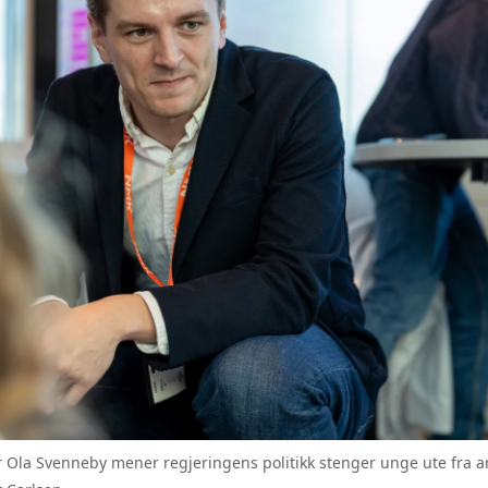
 Ola Svenneby mener regjeringens politikk stenger unge ute fra arb