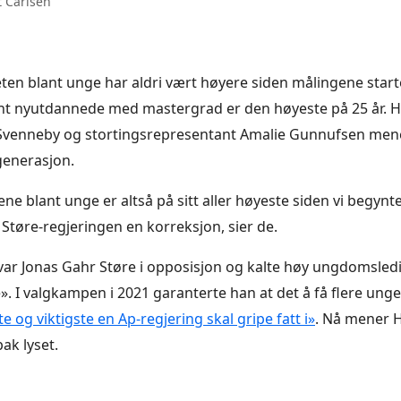
t Carlsen
ten blant unge har aldri vært høyere siden målingene start
ant nyutdannede med mastergrad er den høyeste på 25 år. 
 Svenneby og stortingsrepresentant Amalie Gunnufsen men
 generasjon.
ene blant unge er altså på sitt aller høyeste siden vi begynte
 Støre-regjeringen en korreksjon, sier de.
n var Jonas Gahr Støre i opposisjon og kalte høy ungdomsled
». I valgkampen i 2021 garanterte han at det å få flere unge 
te og viktigste en Ap-regjering skal gripe fatt i»
. Nå mener H
ak lyset.