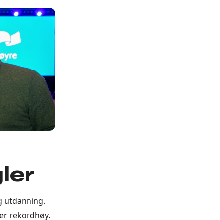
ler
og utdanning.
 er rekordhøy.