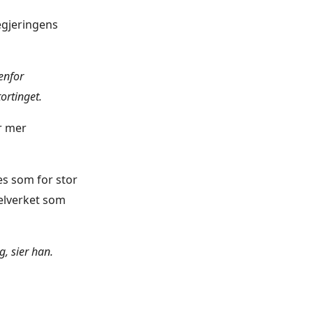
egjeringens
enfor
ortinget.
r mer
es som for stor
gelverket som
g, sier han.