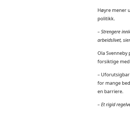
Høyre mener ut
politikk.
– Strengere inn
arbeidslivet, si
Ola Svenneby p
forsiktige med
– Uforutsigbar
for mange bedr
en barriere.
– Et rigid regel