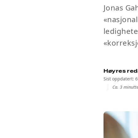
Jonas Ga
«nasjonal
ledighet
«korreksj
Høyres red
Sist oppdatert: 
Ca. 3 minutte