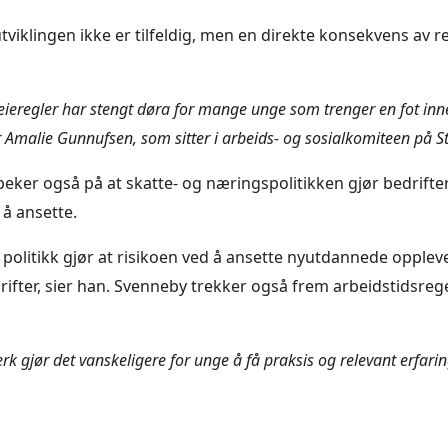
viklingen ikke er tilfeldig, men en direkte konsekvens av r
leieregler har stengt døra for mange unge som trenger en fot inn
er Amalie Gunnufsen, som sitter i arbeids- og sosialkomiteen på St
eker også på at skatte- og næringspolitikken gjør bedrifte
 å ansette.
 politikk gjør at risikoen ved å ansette nyutdannede opplev
ifter, sier han. Svenneby trekker også frem arbeidstidsre
verk gjør det vanskeligere for unge å få praksis og relevant erfarin