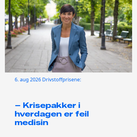
6. aug 2026
Drivstoffprisene:
– Krisepakker i
hverdagen er feil
medisin