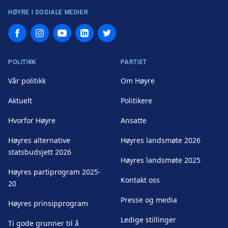
HØYRE I SOSIALE MEDIER
Facebook
Instagram
YouTube
LinkedIn
Twitter
POLITIKK
PARTIET
Vår politikk
Om Høyre
Aktuelt
Politikere
Hvorfor Høyre
Ansatte
Høyres alternative
Høyres landsmøte 2026
statsbudsjett 2026
Høyres landsmøte 2025
Høyres partiprogram 2025-
Kontakt oss
20
Presse og media
Høyres prinsipprogram
Ledige stillinger
Ti gode grunner til å