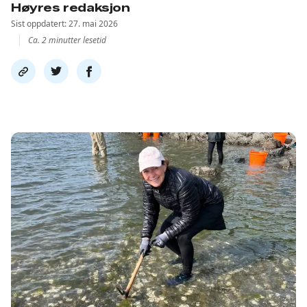
Høyres redaksjon
Sist oppdatert: 27. mai 2026
Ca. 2 minutter lesetid
Del
Del
Del
link
på
på
twitter
facebook