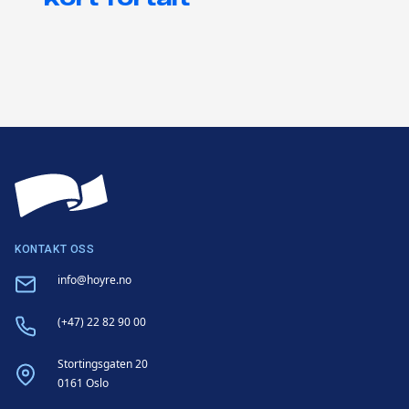
KONTAKT OSS
Email
info@hoyre.no
Phone
(+47) 22 82 90 00
Address
Stortingsgaten 20
0161 Oslo