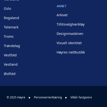
ANNET
Oslo
Arkivet
Rogaland
Tillitsvalgtverktøy
Telemark
Designmaskinen
Troms
Visuell identitet
Trøndelag
Høyres nettbutikk
Vestfold
Vestland
Østfold
© 2025 Høyre
Personvernerklæring
Vilkår fastgivere