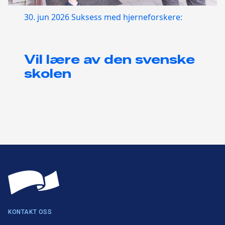
30. jun 2026
Suksess med hjerneforskere:
Vil lære av den svenske
skolen
KONTAKT OSS