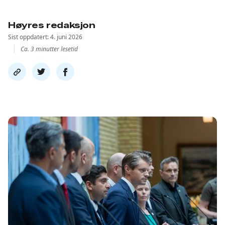
Høyres redaksjon
Sist oppdatert: 4. juni 2026
Ca. 3 minutter lesetid
Del
Del
Del
link
på
på
twitter
facebook