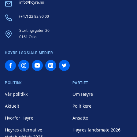
Email
info@hoyre.no
Phone
(+47) 22 82 90 00
Address
Stortingsgaten 20
0161 Oslo
HØYRE I SOSIALE MEDIER
Facebook
Instagram
YouTube
LinkedIn
Twitter
POLITIKK
PARTIET
Vår politikk
Om Høyre
Aktuelt
Politikere
Hvorfor Høyre
Ansatte
Høyres alternative
Høyres landsmøte 2026
statsbudsjett 2026