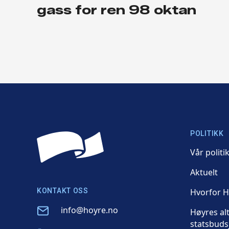
gass for ren 98 oktan
POLITIKK
Vår politi
Aktuelt
KONTAKT OSS
Hvorfor 
Email
info@hoyre.no
Høyres al
statsbuds