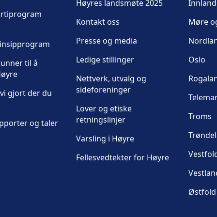
Høyres landsmøte 2025
Innland
artiprogram
Kontakt oss
Møre o
Presse og media
Nordla
rinsipprogram
Ledige stillinger
Oslo
unner til å
øyre
Nettverk, utvalg og
Rogala
sideforeninger
vi gjort der du
Telema
Lover og etiske
Troms
retningslinjer
pporter og taler
Trønde
Varsling i Høyre
Vestfol
Fellesvedtekter for Høyre
Vestlan
Østfold