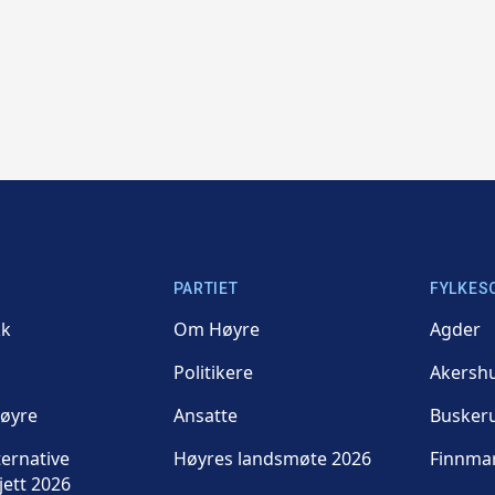
PARTIET
FYLKES
kk
Om Høyre
Agder
Politikere
Akersh
Høyre
Ansatte
Busker
ternative
Høyres landsmøte 2026
Finnma
jett 2026