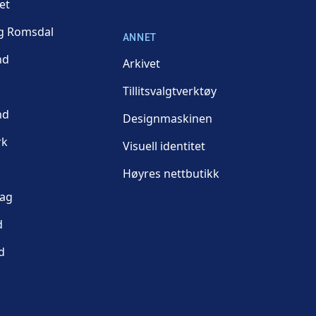
et
g Romsdal
ANNET
nd
Arkivet
Tillitsvalgtverktøy
nd
Designmaskinen
rk
Visuell identitet
Høyres nettbutikk
lag
d
d