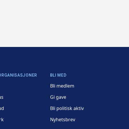
ORGANISASJONER
BLI MED
Bli medlem
us
Gi gave
ud
Bli politisk aktiv
rk
Nyhetsbrev