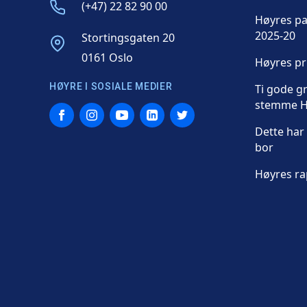
Phone
(+47) 22 82 90 00
Høyres p
2025-20
Address
Stortingsgaten 20
0161 Oslo
Høyres p
HØYRE I SOSIALE MEDIER
Ti gode gr
stemme H
Facebook
Instagram
YouTube
LinkedIn
Twitter
Dette har 
bor
Høyres ra