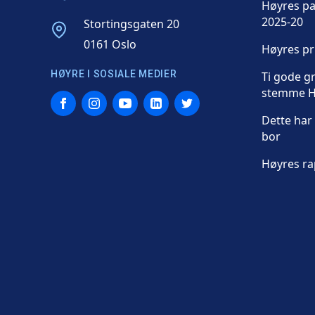
Høyres p
2025-20
Address
Stortingsgaten 20
0161 Oslo
Høyres p
HØYRE I SOSIALE MEDIER
Ti gode gr
stemme H
Facebook
Instagram
YouTube
LinkedIn
Twitter
Dette har 
bor
Høyres ra