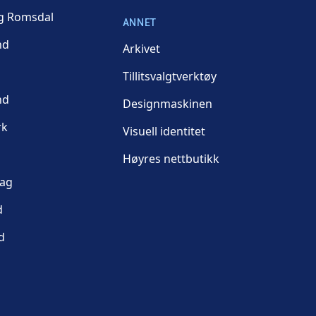
g Romsdal
ANNET
nd
Arkivet
Tillitsvalgtverktøy
nd
Designmaskinen
rk
Visuell identitet
Høyres nettbutikk
lag
d
d