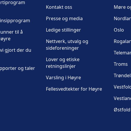
artiprogram
Kontakt oss
Møre o
Presse og media
Nordla
rinsipprogram
Ledige stillinger
Oslo
unner til å
øyre
Nettverk, utvalg og
Rogala
sideforeninger
vi gjort der du
Telema
Lover og etiske
Troms
retningslinjer
pporter og taler
Trønde
Varsling i Høyre
Vestfol
Fellesvedtekter for Høyre
Vestlan
Østfold