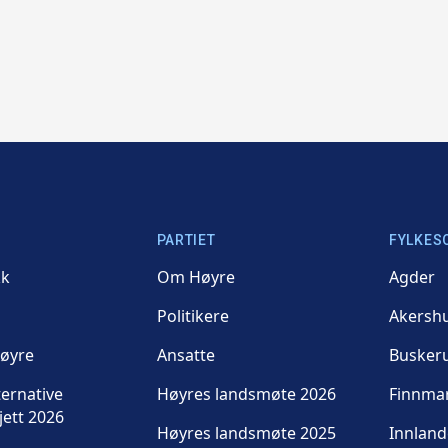
PARTIET
FYLKES
kk
Om Høyre
Agder
Politikere
Akersh
Høyre
Ansatte
Busker
ternative
Høyres landsmøte 2026
Finnma
jett 2026
Høyres landsmøte 2025
Innland