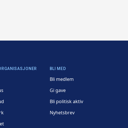
ORGANISASJONER
BLI MED
Bli medlem
us
Gi gave
ud
Bli politisk aktiv
rk
Nyhetsbrev
et