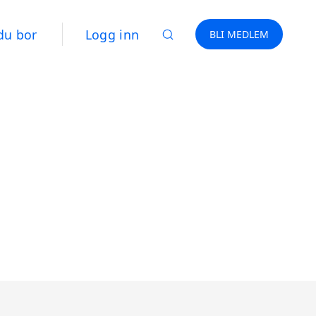
du bor
Logg inn
BLI MEDLEM