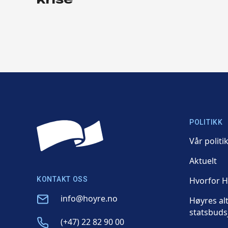
POLITIKK
Vår politi
Aktuelt
KONTAKT OSS
Hvorfor 
Email
info@hoyre.no
Høyres al
statsbuds
Phone
(+47) 22 82 90 00