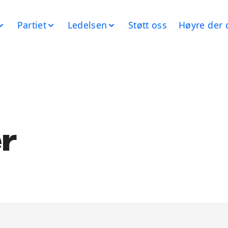
Partiet
Ledelsen
Støtt oss
Høyre der 
r