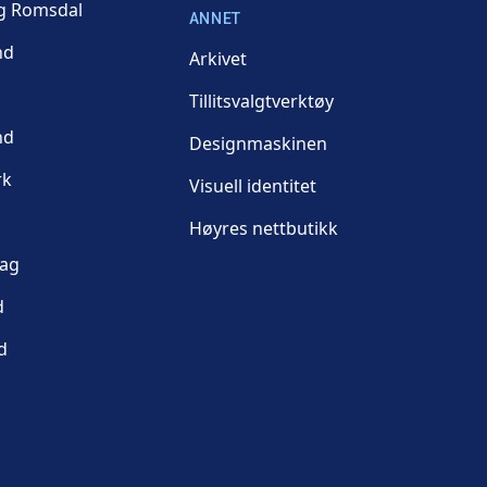
g Romsdal
ANNET
nd
Arkivet
Tillitsvalgtverktøy
nd
Designmaskinen
rk
Visuell identitet
Høyres nettbutikk
lag
d
d