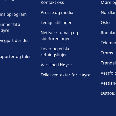
Kontakt oss
Møre o
Presse og media
Nordla
rinsipprogram
Ledige stillinger
Oslo
unner til å
øyre
Nettverk, utvalg og
Rogala
sideforeninger
vi gjort der du
Telema
Lover og etiske
Troms
retningslinjer
pporter og taler
Trønde
Varsling i Høyre
Vestfol
Fellesvedtekter for Høyre
Vestlan
Østfold