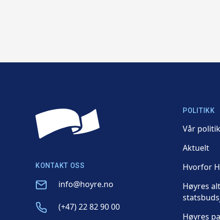
POLITIKK
Vår politi
Aktuelt
KONTAKT OSS
Hvorfor 
Email
info@hoyre.no
Høyres al
statsbuds
Phone
(+47) 22 82 90 00
Høyres p