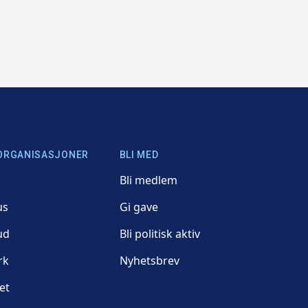
ORGANISASJONER
BLI MED
Bli medlem
us
Gi gave
ud
Bli politisk aktiv
rk
Nyhetsbrev
et