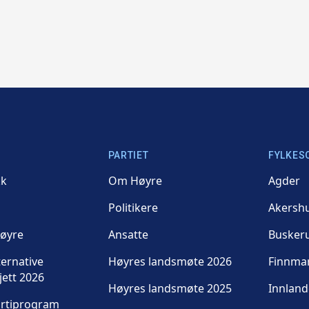
PARTIET
FYLKES
kk
Om Høyre
Agder
Politikere
Akersh
Høyre
Ansatte
Busker
ternative
Høyres landsmøte 2026
Finnma
jett 2026
Høyres landsmøte 2025
Innland
artiprogram