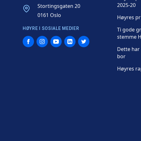
2025-20
Address
Stortingsgaten 20
0161 Oslo
Høyres p
HØYRE I SOSIALE MEDIER
Ti gode gr
stemme H
Facebook
Instagram
YouTube
LinkedIn
Twitter
Dette har 
bor
Høyres ra