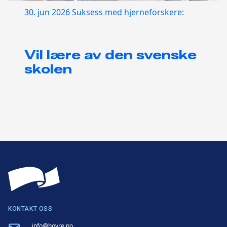
30. jun 2026
Suksess med hjerneforskere:
Vil lære av den svenske
skolen
KONTAKT OSS
Email
info@hoyre.no