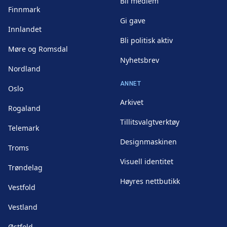
Bli medlem
Finnmark
Gi gave
Innlandet
Bli politisk aktiv
Møre og Romsdal
Nyhetsbrev
Nordland
ANNET
Oslo
Arkivet
Rogaland
Tillitsvalgtverktøy
Telemark
Designmaskinen
Troms
Visuell identitet
Trøndelag
Høyres nettbutikk
Vestfold
Vestland
Østfold