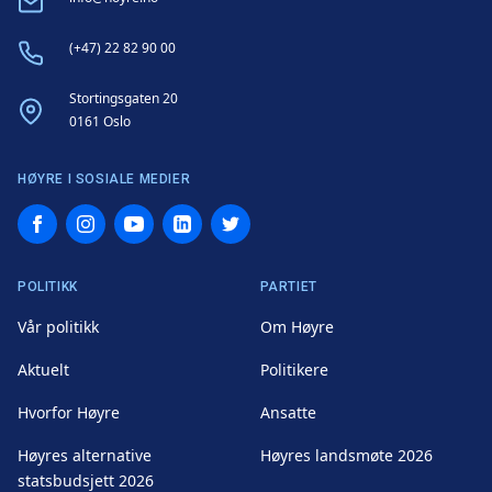
Phone
(+47) 22 82 90 00
Address
Stortingsgaten 20
0161 Oslo
HØYRE I SOSIALE MEDIER
Facebook
Instagram
YouTube
LinkedIn
Twitter
POLITIKK
PARTIET
Vår politikk
Om Høyre
Aktuelt
Politikere
Hvorfor Høyre
Ansatte
Høyres alternative
Høyres landsmøte 2026
statsbudsjett 2026