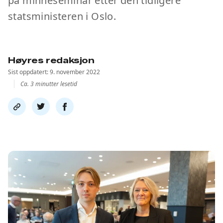
på minneseminar etter den tidligere
statsministeren i Oslo.
Høyres redaksjon
Sist oppdatert: 9. november 2022
Ca. 3 minutter lesetid
Del
Del
Del
link
på
på
twitter
facebook